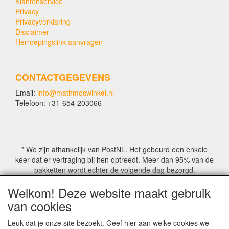
Klantenservice
Privacy
Privacyverklaring
Disclaimer
Herroepingslink aanvragen
CONTACTGEGEVENS
Email:
info@mathmoswinkel.nl
Telefoon: +31-654-203066
* We zijn afhankelijk van PostNL. Het gebeurd een enkele
keer dat er vertraging bij hen optreedt. Meer dan 95% van de
pakketten wordt echter de volgende dag bezorgd.
Welkom! Deze website maakt gebruik
© COPYRIGHT by Mathmoswinkel.nl
van cookies
Site Name, Ownership and Design Copyright by
Mathmoswinkel.nl
Leuk dat je onze site bezoekt. Geef hier aan welke cookies we